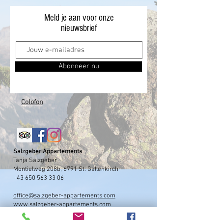
Meld je aan voor onze
nieuwsbrief
Abonneer nu
Colofon
Salzgeber Appartements
Tanja Salzgeber
Montielweg 208b, 6791 St. Gallenkirch
+43 650 563 33 06
office@salzgeber-appartements.com
www.salzgeber-appartements.com